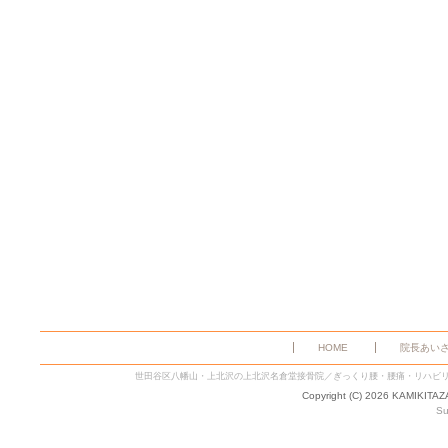
HOME
院長あい
世田谷区八幡山・上北沢の上北沢名倉堂接骨院／ぎっくり腰・腰痛・リハビ
Copyright (C) 2026 KAMIKITA
Su