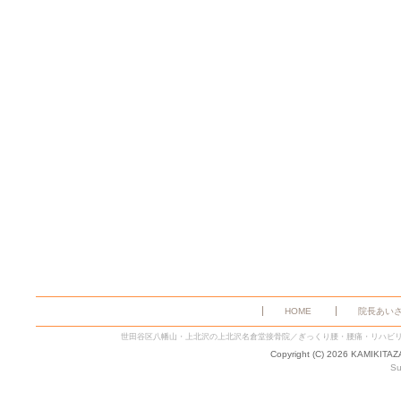
HOME
院長あい
世田谷区八幡山・上北沢の上北沢名倉堂接骨院／ぎっくり腰・腰痛・リハビ
Copyright (C) 2026 KAMIKITA
Su