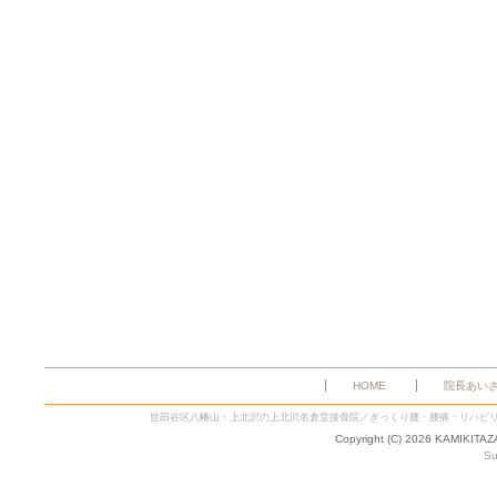
HOME
院長あい
世田谷区八幡山・上北沢の上北沢名倉堂接骨院／ぎっくり腰・腰痛・リハビ
Copyright (C) 2026 KAMIKITA
Su