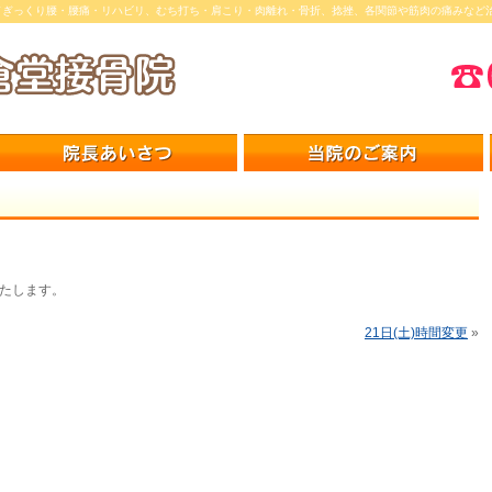
／ぎっくり腰・腰痛・リハビリ、むち打ち・肩こり・肉離れ・骨折、捻挫、各関節や筋肉の痛みなど
療いたします。
21日(土)時間変更
»