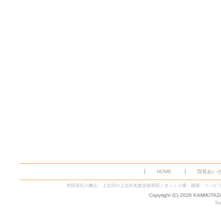
HOME
院長あい
世田谷区八幡山・上北沢の上北沢名倉堂接骨院／ぎっくり腰・腰痛・リハビ
Copyright (C) 2026 KAMIKITA
Su