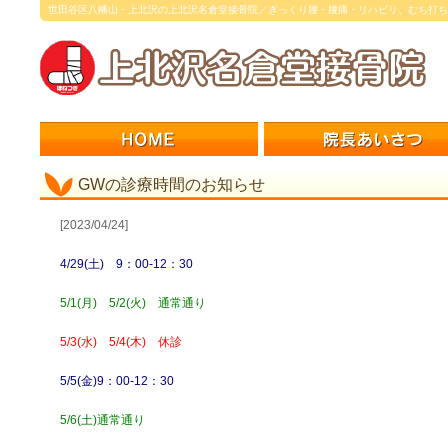
世田谷区八幡山・上北沢の上北沢名倉堂接骨院／ぎっくり腰・腰痛・リハビリ、むち打ち
GWの診療時間のお知らせ
[2023/04/24]
4/29(土) 9：00-12：30
5/1(月) 5/2(火) 通常通り
5/3(水) 5/4(木) 休診
5/5(金)9：00-12：30
5/6(土)通常通り