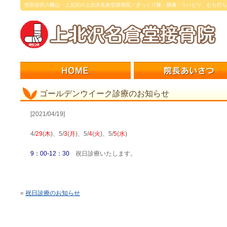
世田谷区八幡山・上北沢の上北沢名倉堂接骨院／ぎっくり腰・腰痛・リハビリ、むち打ち
ゴールデンウイーク診療のお知らせ
[2021/04/19]
4/
29
(
木
)、5/
3
(
月
)、5/
4
(
火
)、5/
5
(
水
)
9：00-12：30
祝日診療いたします。
«
祝日診療のお知らせ