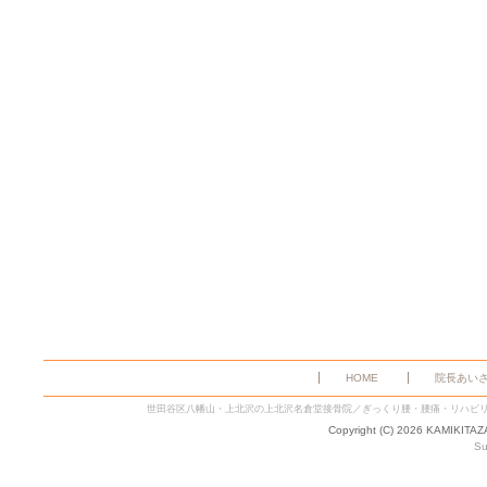
HOME
院長あい
世田谷区八幡山・上北沢の上北沢名倉堂接骨院／ぎっくり腰・腰痛・リハビ
Copyright (C) 2026 KAMIKITA
Su