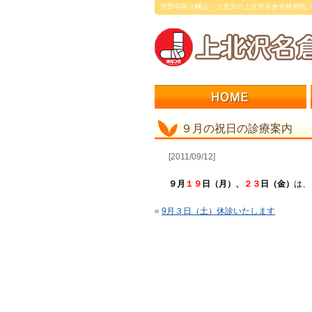
世田谷区八幡山・上北沢の上北沢名倉堂接骨院
９月の祝日の診療案内
[2011/09/12]
９月
１９
日（月）、
２３
日（金）
は、
«
9月３日（土）休診いたします